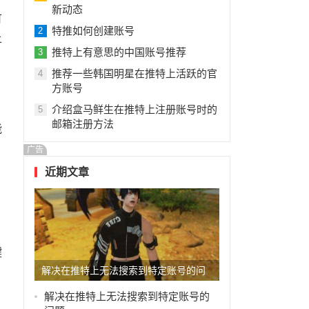
新动态
可
特推如何创建账号
2
上
推特上有意思的中国账号推荐
3
推荐一些韩国明星在推特上活跃的官
4
方账号
介绍盒马鲜生在推特上注册账号时的
5
邮箱注册方法
能
广告
近期文章
键
解决在推特上无法搜索到特定账号的问
题
解决在推特上无法搜索到特定账号的