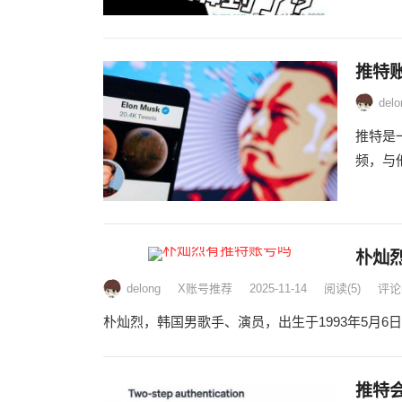
推特
delo
推特是
频，与他
朴灿
delong
X账号推荐
2025-11-14
阅读
(5)
评论(
朴灿烈，韩国男歌手、演员，出生于1993年5月6日
推特