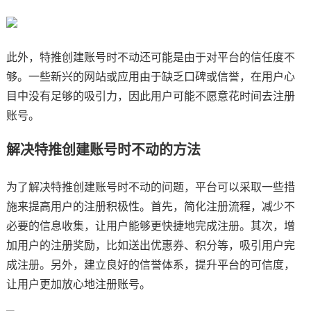
此外，特推创建账号时不动还可能是由于对平台的信任度不
够。一些新兴的网站或应用由于缺乏口碑或信誉，在用户心
目中没有足够的吸引力，因此用户可能不愿意花时间去注册
账号。
解决特推创建账号时不动的方法
为了解决特推创建账号时不动的问题，平台可以采取一些措
施来提高用户的注册积极性。首先，简化注册流程，减少不
必要的信息收集，让用户能够更快捷地完成注册。其次，增
加用户的注册奖励，比如送出优惠券、积分等，吸引用户完
成注册。另外，建立良好的信誉体系，提升平台的可信度，
让用户更加放心地注册账号。